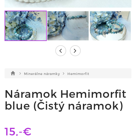
Minerálne náramky
Hemimorfit
Náramok Hemimorfit
blue (Čistý náramok)
15,-€