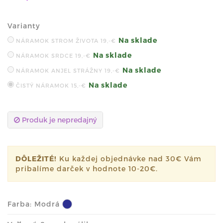
Varianty
Na sklade
NÁRAMOK STROM ŽIVOTA
19,-€
Na sklade
NÁRAMOK SRDCE
19,-€
Na sklade
NÁRAMOK ANJEL STRÁŽNY
19,-€
Na sklade
ČISTÝ NÁRAMOK
15,-€
Produk je nepredajný
DÔLEŽITÉ!
Ku každej objednávke nad 30€ Vám
pribalíme darček v hodnote 10-20€.
Farba:
Modrá