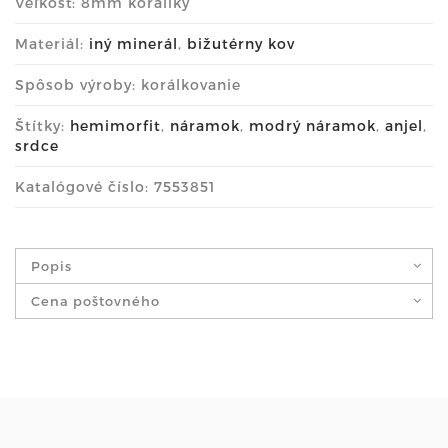
Veľkosť: 8mm koráliky
Materiál:
iný minerál
,
bižutérny kov
Spôsob výroby: korálkovanie
Štítky:
hemimorfit
,
náramok
,
modrý náramok
,
anjel
,
srdce
Katalógové číslo: 7553851
Popis
Cena poštovného