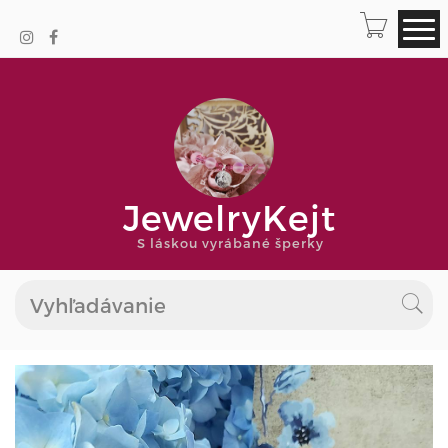
JewelryKejt
S láskou vyrábané šperky