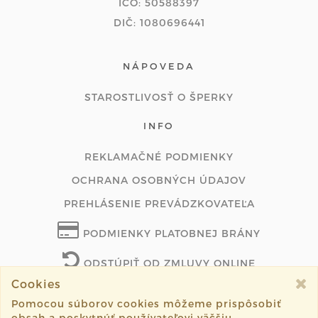
IČO: 50588397
DIČ: 1080696441
NÁPOVEDA
STAROSTLIVOSŤ O ŠPERKY
INFO
REKLAMAČNÉ PODMIENKY
OCHRANA OSOBNÝCH ÚDAJOV
PREHLÁSENIE PREVÁDZKOVATEĽA
PODMIENKY PLATOBNEJ BRÁNY
ODSTÚPIŤ OD ZMLUVY ONLINE
Cookies
Pomocou súborov cookies môžeme prispôsobiť
obsah a poskytnúť používateľovi väčšiu