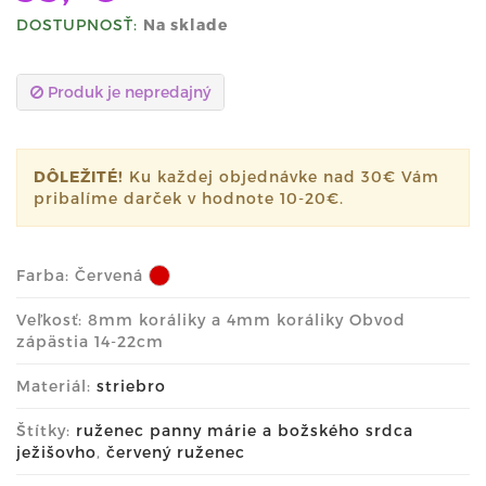
DOSTUPNOSŤ:
Na sklade
Produk je nepredajný
DÔLEŽITÉ!
Ku každej objednávke nad 30€ Vám
pribalíme darček v hodnote 10-20€.
Farba:
Červená
Veľkosť: 8mm koráliky a 4mm koráliky Obvod
zápästia 14-22cm
Materiál:
striebro
Štítky:
ruženec panny márie a božského srdca
ježišovho
,
červený ruženec