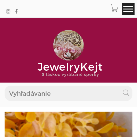
JewelryKejt
S láskou vyrábané šperky