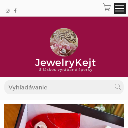
JewelryKejt
S láskou vyrábané šperky