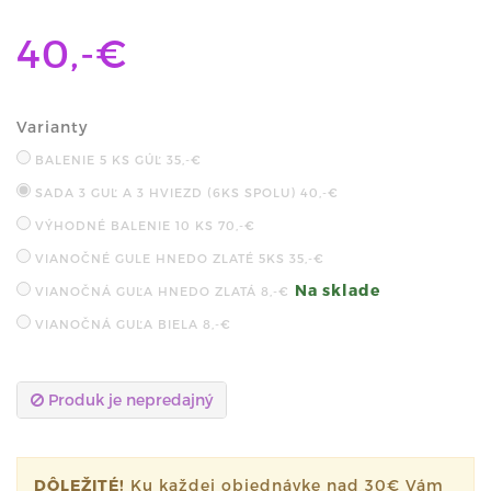
40,-€
Varianty
BALENIE 5 KS GÚĽ
35,-€
SADA 3 GUĽ A 3 HVIEZD (6KS SPOLU)
40,-€
VÝHODNÉ BALENIE 10 KS
70,-€
VIANOČNÉ GULE HNEDO ZLATÉ 5KS
35,-€
Na sklade
VIANOČNÁ GUĽA HNEDO ZLATÁ
8,-€
VIANOČNÁ GUĽA BIELA
8,-€
Produk je nepredajný
DÔLEŽITÉ!
Ku každej objednávke nad 30€ Vám