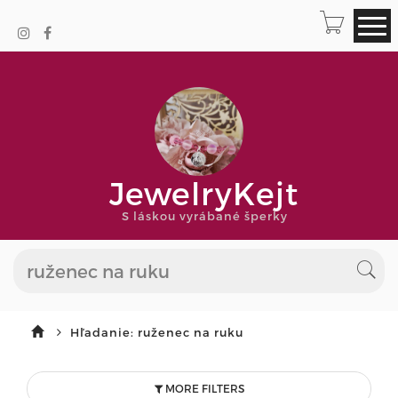
JewelryKejt
S láskou vyrábané šperky
Hľadanie: ruženec na ruku
MORE FILTERS