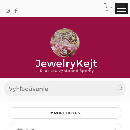
JewelryKejt
S láskou vyrábané šperky
MORE FILTERS
Najnovšie