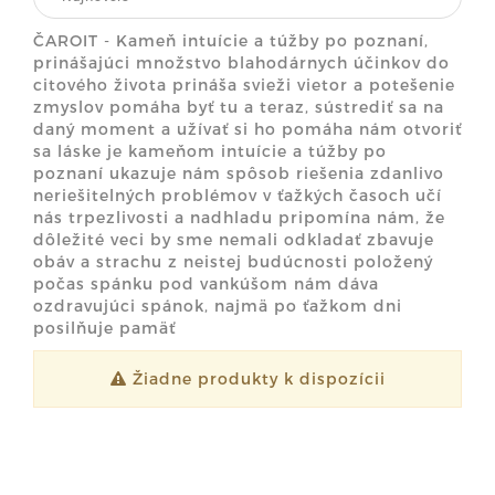
ČAROIT - Kameň intuície a túžby po poznaní,
prinášajúci množstvo blahodárnych účinkov do
citového života prináša svieži vietor a potešenie
zmyslov pomáha byť tu a teraz, sústrediť sa na
daný moment a užívať si ho pomáha nám otvoriť
sa láske je kameňom intuície a túžby po
poznaní ukazuje nám spôsob riešenia zdanlivo
neriešitelných problémov v ťažkých časoch učí
nás trpezlivosti a nadhladu pripomína nám, že
dôležité veci by sme nemali odkladať zbavuje
obáv a strachu z neistej budúcnosti položený
počas spánku pod vankúšom nám dáva
ozdravujúci spánok, najmä po ťažkom dni
posilňuje pamäť
Žiadne produkty k dispozícii