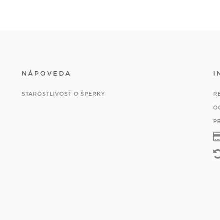
NÁPOVEDA
I
STAROSTLIVOSŤ O ŠPERKY
R
O
P