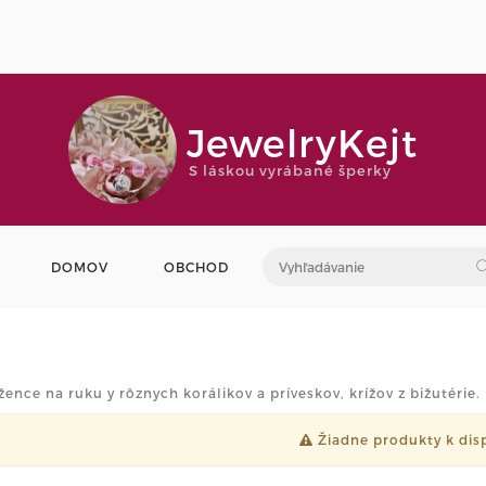
JewelryKejt
S láskou vyrábané šperky
DOMOV
OBCHOD
ence na ruku y rôznych korálikov a príveskov, krížov z bižutérie.
Žiadne produkty k disp