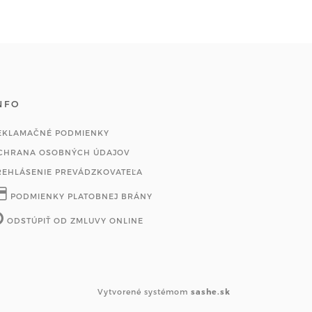
NFO
EKLAMAČNÉ PODMIENKY
CHRANA OSOBNÝCH ÚDAJOV
REHLÁSENIE PREVÁDZKOVATEĽA
PODMIENKY PLATOBNEJ BRÁNY
ODSTÚPIŤ OD ZMLUVY ONLINE
Vytvorené systémom
sashe.sk